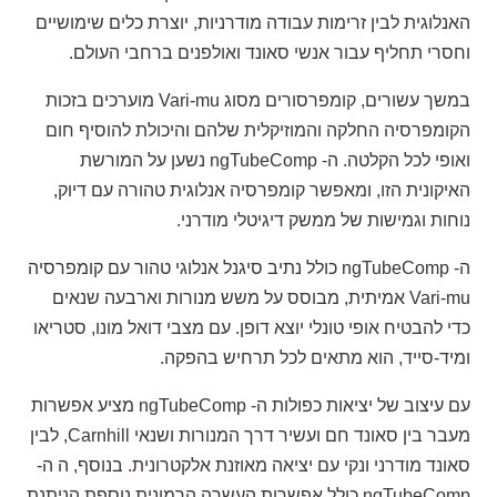
האנלוגית לבין זרימות עבודה מודרניות, יוצרת כלים שימושיים
וחסרי תחליף עבור אנשי סאונד ואולפנים ברחבי העולם.
במשך עשורים, קומפרסורים מסוג Vari-mu מוערכים בזכות
הקומפרסיה החלקה והמוזיקלית שלהם והיכולת להוסיף חום
ואופי לכל הקלטה. ה- ngTubeComp נשען על המורשת
האיקונית הזו, ומאפשר קומפרסיה אנלוגית טהורה עם דיוק,
נוחות וגמישות של ממשק דיגיטלי מודרני.
ה- ngTubeComp כולל נתיב סיגנל אנלוגי טהור עם קומפרסיה
Vari-mu אמיתית, מבוסס על משש מנורות וארבעה שנאים
כדי להבטיח אופי טונלי יוצא דופן. עם מצבי דואל מונו, סטריאו
ומיד-סייד, הוא מתאים לכל תרחיש בהפקה.
עם עיצוב של יציאות כפולות ה- ngTubeComp מציע אפשרות
מעבר בין סאונד חם ועשיר דרך המנורות ושנאי Carnhill, לבין
סאונד מודרני ונקי עם יציאה מאוזנת אלקטרונית. בנוסף, ה ה-
ngTubeComp כולל אפשרות העשרה הרמונית נוספת הניתנת