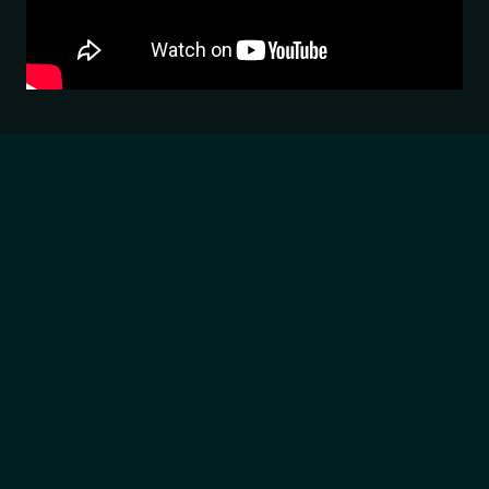
הדגמת ציוד
מבקש הדגמה עבור:
ngTubeComp
₪
20,550