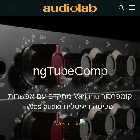
ngTubeComp
קומפרסור Vari-mu מתקדם עם אפשרות
שליטה דיגיטלית Wes audio