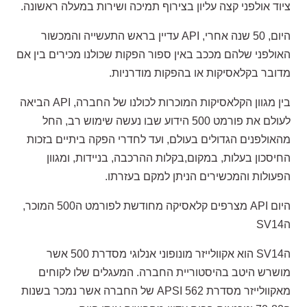
ציוד אולפני קצה עליון בצירוף תמיכה ושירות במעלה ראשונה.
היום, 50 שנה אחרי, API עדיין בראש התעשייה והמכשור
האולפני שלהם מככב באין ספור הפקות שכולנו מכירים בין אם
מדובר בקלאסיקות או בהפקות מודרניות.
בין מגוון הקלאסיקות המוכרות לכולנו של החברה, API הביאה
לעולם את פורמט 500 הידוע שבו נעשה שימוש רב, החל
מהאולפנים הגדולים בעולם, ועד לחדרי הפקה ביתיים בזכות
החיסכון בעלות, במקום,בקלות ההרכבה, בניידות, ומגוון
הפעולות והמכשירים הניתן למקם בעזרתו.
היום API מצרפים קלאסיקה מחודשת לפורמט ה500 המוכר,
הSV14
הSV14 הוא אקוולייזר מונופוני אנלוגי מסדרת 500 אשר
מושרש היטב בהיסטוריית החברה. המעגלים שלו לקוחים
מאקוולייזר מסדרת
APSI 562 של החברה אשר נמכר בשנות