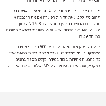
ה70-80 וטכנאים רבים עדיין מחפשים אותו היום.
מדובר באיקוולייזר פרמטרי בעל 4 תחומי עיבוד אשר בכל
תחום ניתן לקבוע את תדירות הפעולה וגם את ההנמכה או
ההגברה המבוצעת באופן מתמשך עד 12dB לכל כיוון.
הSV14 הוא בעל הדרום של +24dB ומאובזר בשנאים התוכננו
במיוחד עבורו.
גודלו הקומפקטי והתאמתו לפורמט 500 בצירוף מחירו
האטרקטיבי, מאפשרים לנו לצרף מספר יחידות במארז אחד
כדי להבטיח אחידות עיבוד במידה ונקליט מספר ערוצים
במקביל, ואת האיכות הידועה של API אצלנו בשולחן העבודה.